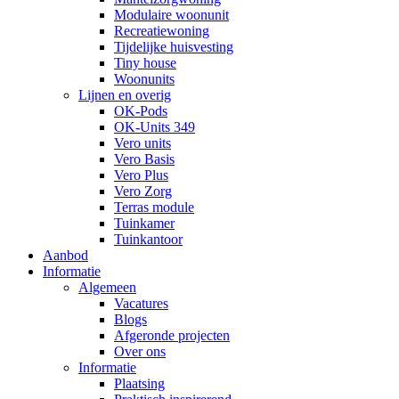
Modulaire woonunit
Recreatiewoning
Tijdelijke huisvesting
Tiny house
Woonunits
Lijnen en overig
OK-Pods
OK-Units 349
Vero units
Vero Basis
Vero Plus
Vero Zorg
Terras module
Tuinkamer
Tuinkantoor
Aanbod
Informatie
Algemeen
Vacatures
Blogs
Afgeronde projecten
Over ons
Informatie
Plaatsing